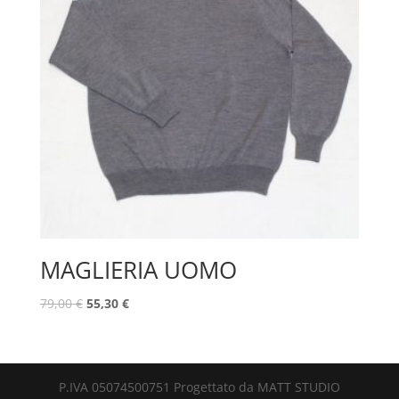
MAGLIERIA UOMO
79,00
€
55,30
€
P.IVA 05074500751 Progettato da MATT STUDIO