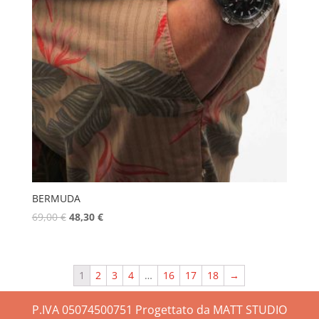
BERMUDA
69,00
€
48,30
€
1
2
3
4
…
16
17
18
→
P.IVA 05074500751 Progettato da MATT STUDIO