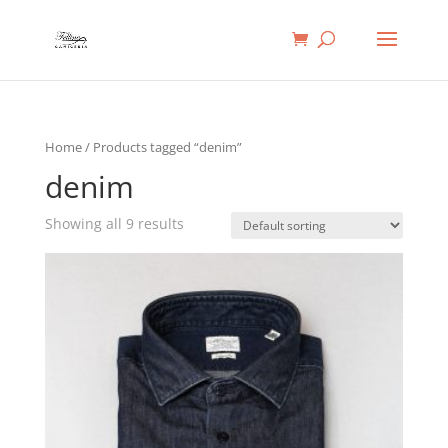
Ricerca
prodotti
Home
/ Products tagged “denim”
denim
Showing all 9 results