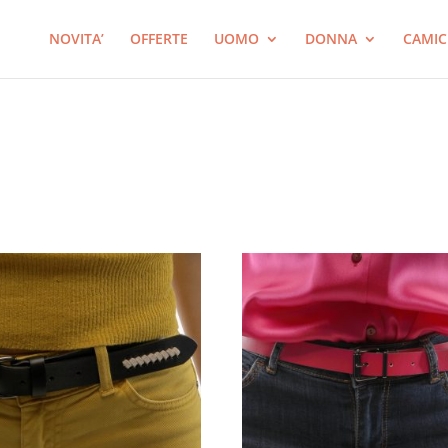
Ricerca
prodotti
NOVITA’
OFFERTE
UOMO
DONNA
CAMIC