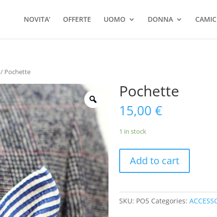
Ricerca
prodotti
NOVITA’
OFFERTE
UOMO
DONNA
CAMIC
/ Pochette
Pochette
15,00
€
1 in stock
Add to cart
SKU:
PO5
Categories:
ACCESS