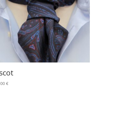
scot
,00
€