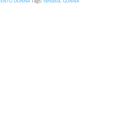
MENTO DONNA
Tags:
fantasia
,
GONNA