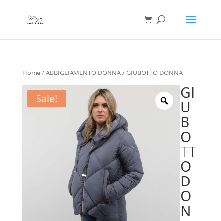
Ricerca
prodotti
Home
/
ABBIGLIAMENTO DONNA
/ GIUBOTTO DONNA
GI
Sale!
U
B
O
TT
O
D
O
N