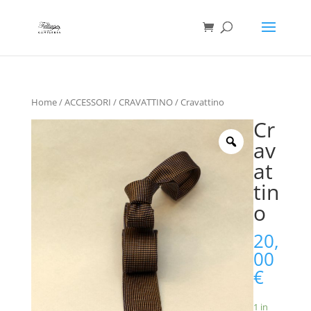
Ricerca
prodotti
Home
/
ACCESSORI
/
CRAVATTINO
/ Cravattino
Cr
av
at
tin
o
20,
00
€
1 in