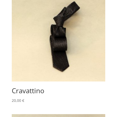
Cravattino
20,00
€