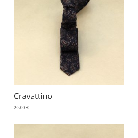
Cravattino
20,00
€