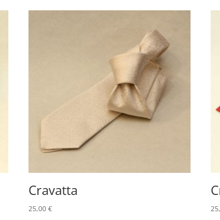
Cravatta
C
25,00
€
25