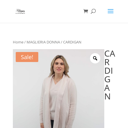
Ricerca
prodotti
Home
/
MAGLIERIA DONNA
/ CARDIGAN
CA
Sale!
R
DI
G
A
N