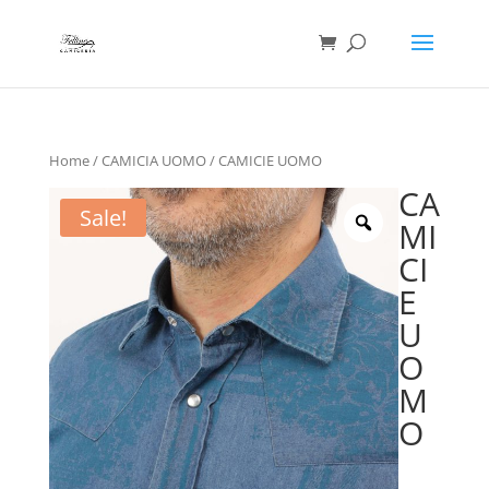
Ricerca
prodotti
Home
/
CAMICIA UOMO
/ CAMICIE UOMO
CA
Sale!
MI
CI
E
U
O
M
O