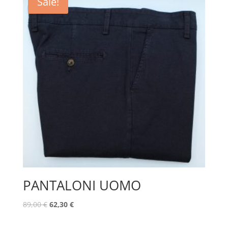
Sale!
PANTALONI UOMO
89,00
€
62,30
€