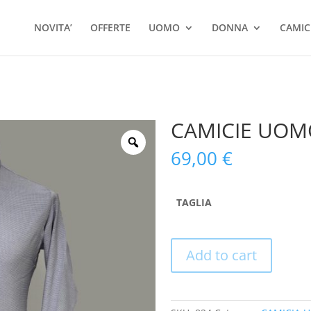
Ricerca
prodotti
NOVITA’
OFFERTE
UOMO
DONNA
CAMIC
CAMICIE UOM
69,00
€
TAGLIA
Add to cart