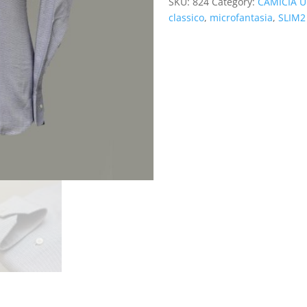
SKU:
824
Category:
CAMICIA 
classico
,
microfantasia
,
SLIM2