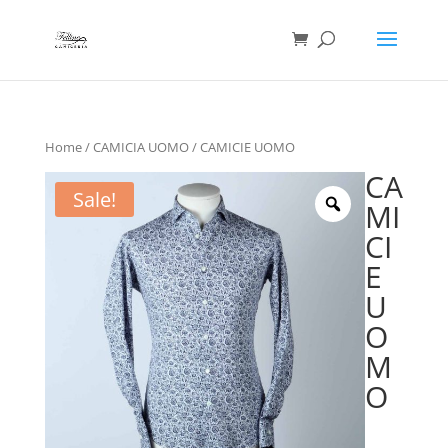
Ricerca
prodotti
Home
/
CAMICIA UOMO
/ CAMICIE UOMO
CA
Sale!
MI
CI
E
U
O
M
O