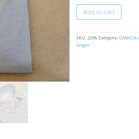
Add to cart
SKU:
2296
Category:
CAMICIA
Grigio