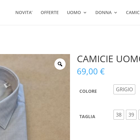
Ricerca
prodotti
NOVITA’
OFFERTE
UOMO
DONNA
CAMIC
CAMICIE UOM
69,00
€
GRIGIO
COLORE
38
39
TAGLIA