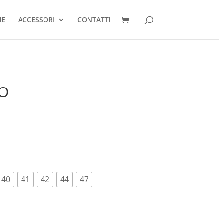
IE
ACCESSORI
CONTATTI
O
40
41
42
44
47