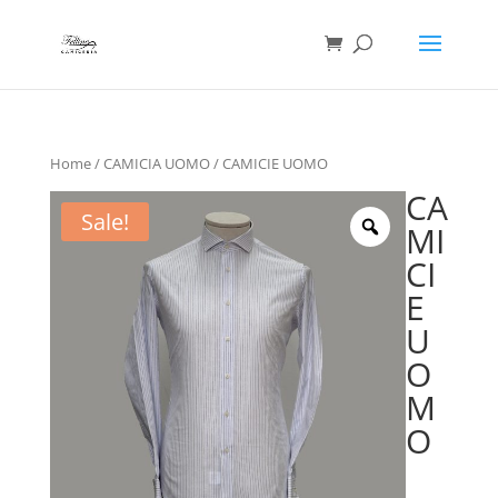
Ricerca
prodotti
Home
/
CAMICIA UOMO
/ CAMICIE UOMO
CA
Sale!
MI
CI
E
U
O
M
O