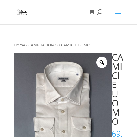
Ricerca
prodotti
Home
/
CAMICIA UOMO
/ CAMICIE UOMO
CA
MI
CI
E
U
O
M
O
69,