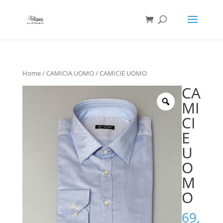
Ricerca
prodotti
Home
/
CAMICIA UOMO
/ CAMICIE UOMO
CA
MI
CI
E
U
O
M
O
69,