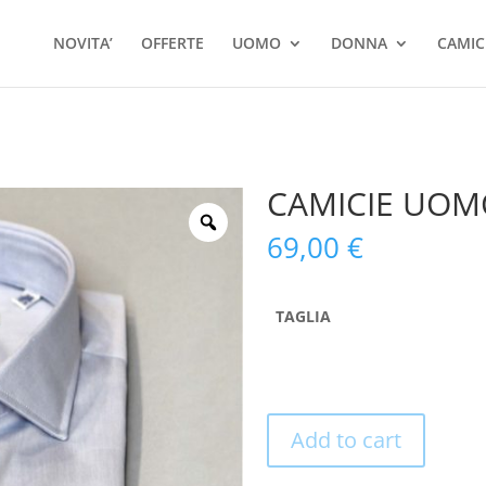
Ricerca
prodotti
NOVITA’
OFFERTE
UOMO
DONNA
CAMIC
CAMICIE UOM
69,00
€
TAGLIA
Add to cart