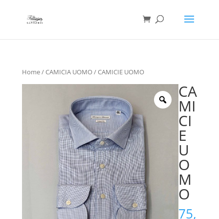
Ricerca
prodotti
Home
/
CAMICIA UOMO
/ CAMICIE UOMO
CA
MI
CI
E
U
O
M
O
75,