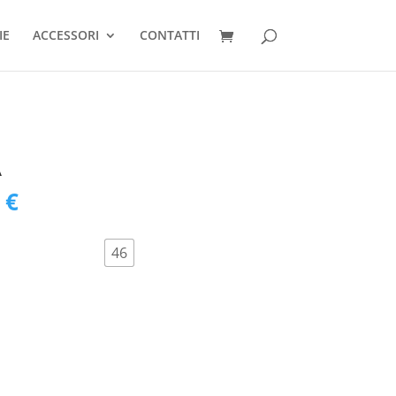
IE
ACCESSORI
CONTATTI
A
0
€
46